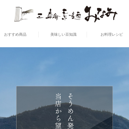
おすすめ商品
美味しい豆知識
お料理レシピ
答用・ご家庭用を選ぶ
価格で選ぶ商品
冷たい太麺・うど
温かい太麺・うど
冷たいそうめん
温かいそうめん
冷たいそば
温かいそば