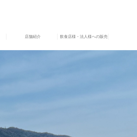
店舗紹介
飲食店様・法人様への販売
ん
ん
周辺スポット