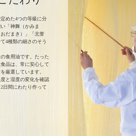
定めた4つの等級に分
細い「神舞（かみま
（おだまき）」「北誉
て4種類の細さのそう
量の食用油です。たった
然食品は、常に安心して
を厳選しています。

温度と湿度の変化を確認
2日間にわたり作って