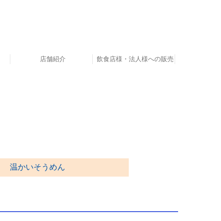
店舗紹介
飲食店様・法人様への販売
ん
ん
周辺スポット
温かいそうめん