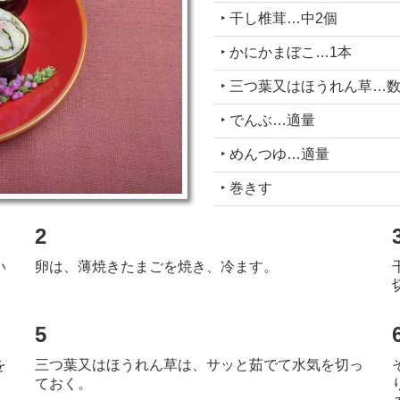
‣ 干し椎茸…中2個
‣ かにかまぼこ…1本
‣ 三つ葉又はほうれん草…
‣ でんぶ…適量
‣ めんつゆ…適量
‣ 巻きす
2
い
卵は、薄焼きたまごを焼き、冷ます。
5
を
三つ葉又はほうれん草は、サッと茹でて水気を切っ
ておく。