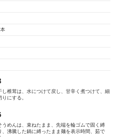
数本
3
干し椎茸は、水につけて戻し、甘辛く煮つけて、細
切りにする。
6
そうめんは、束ねたまま、先端を輪ゴムで固く縛
り、沸騰した鍋に
縛ったまま麺を表示時間、茹で