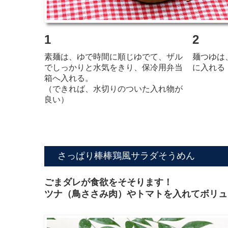
1
2
素麺は、ゆで時間に順じゆでて、ザル
麺つゆは
でしっかりと
水気をきり、保冷用弁当
に入れる
箱へ入れる。
（できれば、水切りのついた入れ物が
良い）
さっぱり棒棒鶏風サラダそうめん
ごまダレが食欲をそそります！
ツナ（鳥ささみ肉）やトマトを入れてボリュ