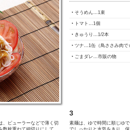
‣ そうめん…1束
‣ トマト…1個
‣ きゅうり…1/2本
‣ ツナ…1缶（鳥ささみ肉で
‣ ごまダレ…市販の物
3
は、ピューラーなどで薄く切
素麺は、ゆで時間に順じゆで
を数枚重ねて
細切りにして、
でしっかりと
水気をきり、保