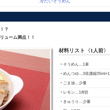
冷たいそうめん
！？
リューム満点！！
材料リスト〈1人前〉
‣ そうめん…1束
‣ めんつゆ…3倍濃縮35ml×
‣ ごま油…少量
‣ レモン…1/8切
‣ きゅうり…少量