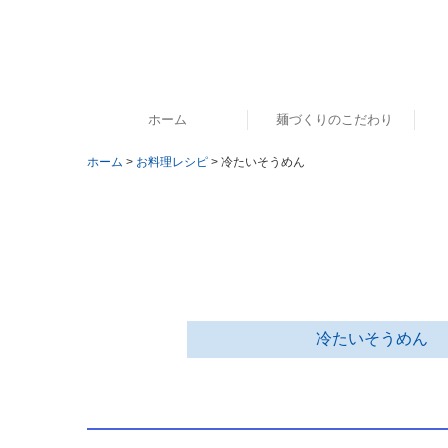
ホーム
麺づくりのこだわり
ホーム
お料理レシピ
冷たいそうめん
三輪素麺の歴史
贈
冷たいそうめん