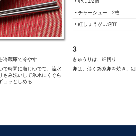
‣ 卵…1/2個
‣ チャーシュー…2枚
‣ 紅しょうが…適宜
3
を冷蔵庫で冷やす
きゅうりは、細切り
ゆで時間に順じゆでて、流水
卵は、薄く錦糸卵を焼き、細
りもみ洗いして
氷水にくぐら
ギュッとしめる