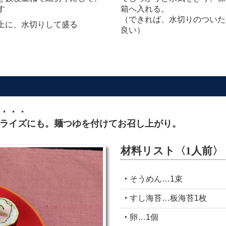
す
箱へ入れる。
（できれば、水切りのついた
上に、水切りして盛る
良い）
・・・
ライズにも。麺つゆを付けてお召し上がり。
材料リスト〈1人前〉
‣ そうめん…1束
‣ すし海苔…板海苔1枚
‣ 卵…1個