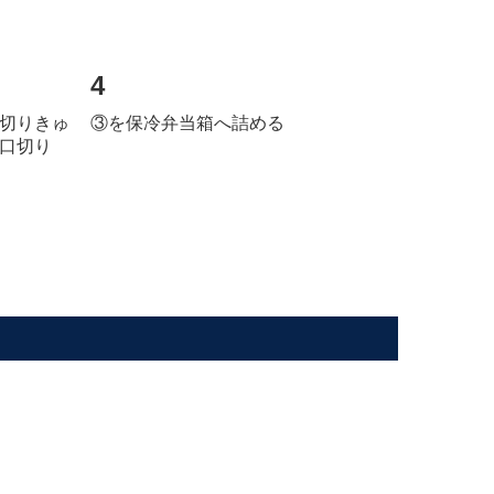
4
切り
きゅ
③を保冷弁当箱へ詰める
口切り