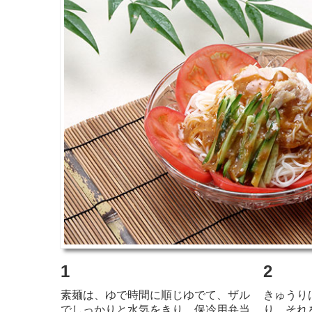
1
2
素麺は、ゆで時間に順じゆでて、ザル
きゅうり
でしっかりと
水気をきり、保冷用弁当
り、それ