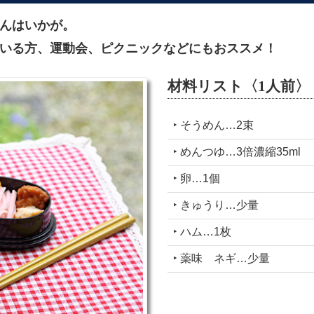
んはいかが。
いる方、運動会、ピクニックなどにもおススメ！
材料リスト〈1人前〉
‣ そうめん…2束
‣ めんつゆ…3倍濃縮35ml
‣ 卵…1個
‣ きゅうり…少量
‣ ハム…1枚
‣ 薬味 ネギ…少量