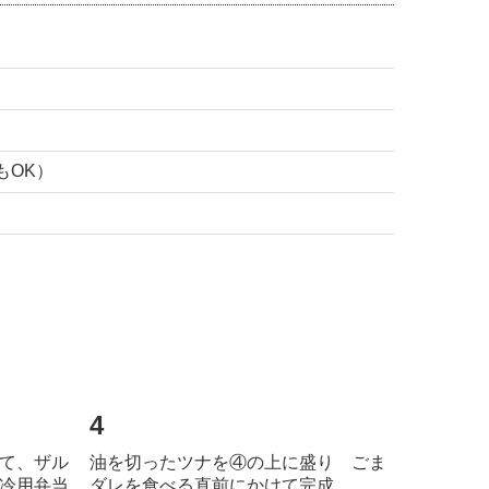
もOK）
4
て、ザル
油を切ったツナを④の上に盛り ごま
冷用弁当
ダレを食べる直前にかけて完成