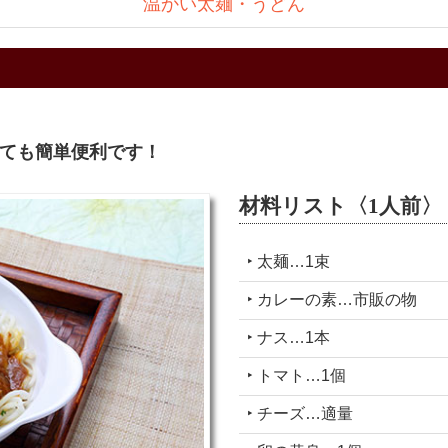
温かい太麺・うどん
ても簡単便利です！
材料リスト〈1人前〉
‣ 太麺…1束
‣ カレーの素…市販の物
‣ ナス…1本
‣ トマト…1個
‣ チーズ…適量