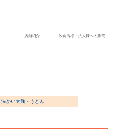
店舗紹介
飲食店様・法人様への販売
ん
ん
周辺スポット
温かい太麺・うどん