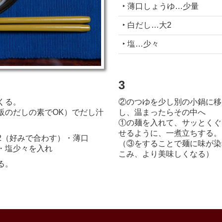
‣ 薄口しょうゆ…少量
‣ 白だし…大2
‣ 塩…少々
3
くる。
②のつゆを少し別の小鍋に移
販のだしの素でOK）でだし汁
し、温まったらその中へ
①の麺を入れて、サッとくぐ
せるように、一煮立ちする。
2（好みで合わす）・薄口
（③をすることで麺に味が染
・塩少々を入れ
こみ、より美味しくなる）
る。