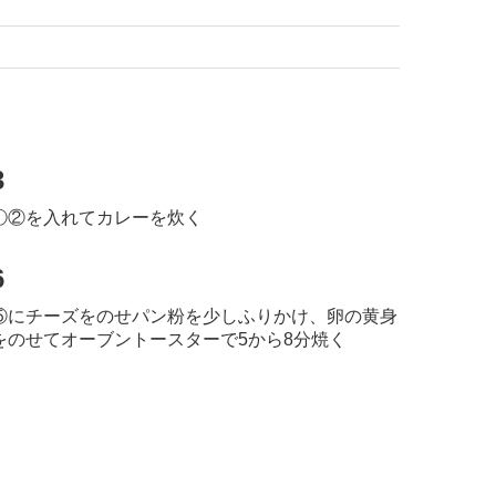
3
①②を入れてカレーを炊く
6
⑤にチーズをのせパン粉を少しふりかけ、卵の黄身
をのせてオーブントースターで5から8分焼く