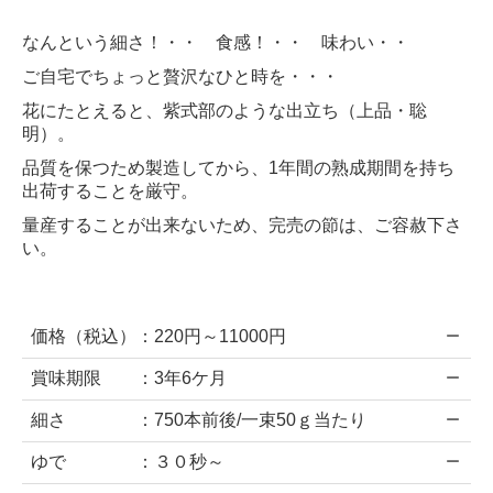
なんという細さ！・・ 食感！・・ 味わい・・
ご自宅でちょっと贅沢なひと時を・・・
花にたとえると、紫式部のような出立ち（上品・聡
明）。
品質を保つため製造してから、1年間の熟成期間を持ち
出荷することを厳守。
量産することが出来ないため、完売の節は、ご容赦下さ
い。
価格（税込）：220円～11000円
ー
賞味期限 ：3年6ケ月
ー
細さ ：750本前後/一束50ｇ当たり
ー
ゆで ：３０秒～
ー