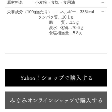
原材料名 ：小麦粉・食塩・食用油
ー
栄養成分（100g当たり）：エネルギー…335kcal
ー
タンパク質…10.1ｇ
脂 質 …1.3ｇ
炭水 化物…70.6ｇ
食塩相当量…5.8ｇ