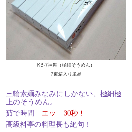
KB-7神舞（極細そうめん）
7束箱入り単品
三輪素麺みなみにしかない、極細極
上のそうめん。
茹で時間
エッ 30秒！
高級料亭の料理長も絶句！