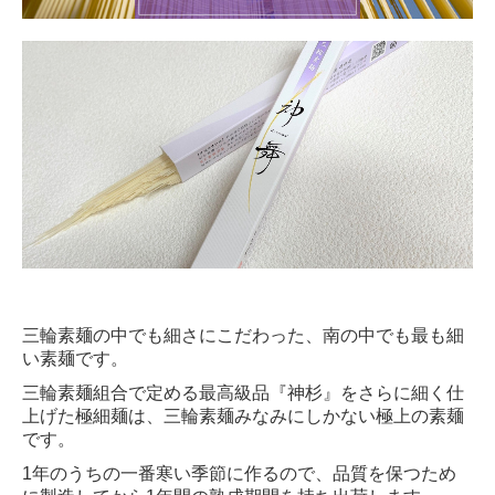
温かいそうめん
冷たい太麺・うどん
温かい太麺・うどん
冷たいそば
温かいそば
店舗紹介
周辺スポット
三輪素麺の中でも細さにこだわった、南の中でも最も細
い素麺です。
飲食店様・法人様への販売
三輪素麺組合で定める最高級品『神杉』をさらに細く仕
上げた極細麺は、三輪素麺みなみにしかない極上の素麺
です。
1年のうちの一番寒い季節に作るので、品質を保つため