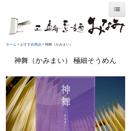
ホーム
麺づくりのこだわり
ホーム
おすすめ商品
神舞（かみまい）
三輪素麺の歴史
神舞（かみまい） 極細そうめん
おすすめ商品
価格で選ぶ商品
贈答用・ご家庭用を選ぶ
美味しい豆知識
お料理レシピ
冷たいそうめん